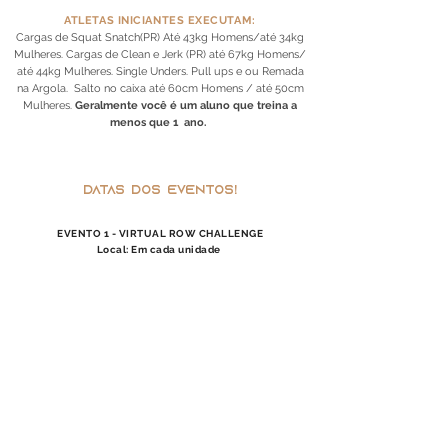
ATLETAS INICIANTES EXECUTAM:
Cargas de Squat Snatch(PR) Até 43kg Homens/até 34kg
Mulheres. Cargas de Clean e Jerk (PR) até 67kg Homens/
até 44kg
Mulheres. Single Unders. Pull ups e ou Remada
na Argola
.
Salto no caixa até 60cm Homens / até 50cm
Mulheres
.
Geralmente você é um aluno que treina a
menos que 1 ano
.
DATAS DOS EVENTOS!
EVENTO 1 - VIRTUAL ROW CHALLENGE
Local: Em cada unidade
TEST 1 e TEST 2 - de 19/11 a 07/12
EVENTO 2 - AME MAIS. DOE SANGUE
Local: Salvador e Feira de Santana
- de 19/11 a 07/12
DIA 1:
Local: Aldeia Ondina, Aldeia Feira, Aldeia Costa Azul
EVENTO 3 - TEST 3, 4 e 5
07/12/2023
Dia 2:
Local:
Salvador