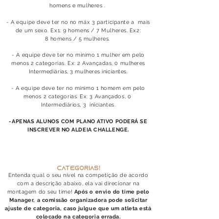
homens e mulheres .
- A equipe deve ter no no máx 3 participante a mais
de um sexo. Ex1: 9 homens / 7 Mulheres. Ex2:
8
homens / 5 mulheres.
- A equipe deve ter no mínimo 1 mulher em pelo
menos 2 categorias. Ex: 2 Avançadas, 0 mulheres
Intermediárias, 3 mulheres iniciantes.
- A equipe deve ter no mínimo 1 homem em pelo
menos 2 categorias. Ex: 3 Avançados, 0
Inte
rmediários, 3 iniciantes.
-APENAS ALUNOS COM PLANO ATIVO PODERÁ SE
INSCREVER NO ALDEIA CHALLENGE.
CATEGORIAS!
Entenda qual o seu nível na competição de acordo
com a descrição abaixo, ela vai direcionar na
montagem do seu time!
Após o envio do time pelo
Manager, a comissão organizadora pode solicitar
ajuste de categoria, caso julgue que um atleta está
colocado na categoria errada.