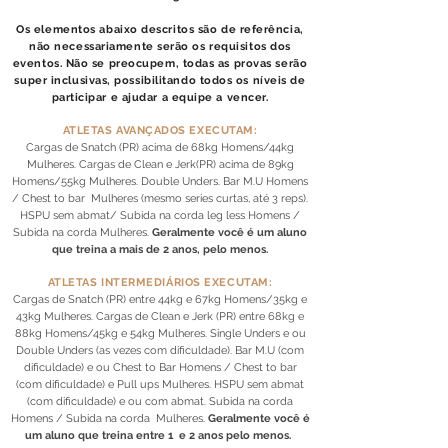
Os elementos abaixo descritos são de referência,
não necessariamente serão os requisitos dos
eventos. Não se preocupem, todas as provas serão
super inclusivas, possibilitando todos os níveis de
participar e ajudar a equipe a vencer.
ATLETAS AVANÇADOS EXECUTAM:
Cargas de Snatch (PR) acima de 68kg Homens/44kg
Mulheres. Cargas de Clean e Jerk(PR) acima de 89kg
Homens/55kg Mulheres. Double Unders. Bar M.U Homens
/ Chest to bar Mulheres (mesmo series curtas, até 3 reps).
HSPU sem abmat/ Subida na corda leg less Homens /
Subida na corda Mulheres.
Geralmente você é um aluno
que treina a mais de 2 anos, pelo menos.
ATLETAS INTERMEDIÁRIOS EXECUTAM:
Cargas de Snatch (PR) entre 44kg e 67kg Homens/35kg e
43kg Mulheres. Cargas de Clean e Jerk (PR) entre 68kg e
88kg Homens/45kg e 54kg Mulheres. Single Unders e ou
Double Unders (as vezes com dificuldade). Bar M.U (com
dificuldade) e ou Chest to Bar Homens / Chest to bar
(com dificuldade) e Pull ups Mulheres. HSPU sem abmat
(com dificuldade) e ou com abmat. Subida na corda
Homens / Subida na corda Mulheres.
Geralmente você é
um aluno que treina entre 1 e 2 anos pelo menos.