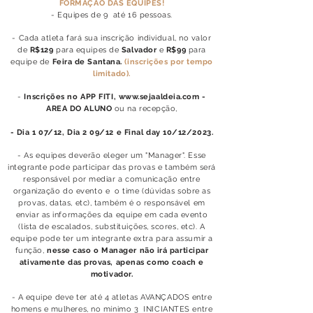
FORMAÇÃO DAS EQUIPES!
- Equipes de 9 até 16 pessoas.
- Cada atleta fará sua inscrição individual, no valor
de
R$129
para equipes de
Salvador
e
R$99
para
equipe de
Feira de Santana.
(inscrições por tempo
limitado).
-
Inscrições no APP FITI,
www.sejaaldeia.com
-
AREA DO ALUNO
ou na recepção,
- Dia 1 07/12, Dia 2 09/12 e Final day
10/12/2023.
- As equipes deverão eleger um "Manager". Esse
integrante pode participar das provas e também será
responsável por mediar a comunicação entre
organização do evento e o time (dúvidas sobre as
provas, datas, etc), também é o responsável em
enviar as informações da equipe em cada evento
(lista de escalados, substituições, scores, etc). A
equipe pode ter um integrante extra para assumir a
função,
nesse caso o Manager não irá participar
ativamente das provas, apenas como coach e
motivador.
- A equipe deve ter até 4 atletas AVANÇADOS entre
homens e mulheres, no mínimo 3 INICIANTES entre