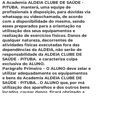
A Academia ALDEIA CLUBE DE SAÚDE -
PITUBA. manterá, uma equipe de
profissionais à disposição, para dúvidas via
whatsapp ou videochamada, de acordo
com a disponibilidade do mesmo, sendo
esses preparados para a orientação na
utilização dos seus equipamentos e
realização de exercícios físicos. Danos de
qualquer natureza, decorrentes de
atividades físicas executadas fora das
dependências da ALDEIA, não serão de
responsabilidade da ALDEIA CLUBE DE
SAÚDE - PITUBA. e caracteriza culpa
exclusiva do ALUNO.
Parágrafo Primeiro – O ALUNO deve zelar e
utilizar adequadamente os equipamentos
e bens da Academia ALDEIA CLUBE DE
SAÚDE - PITUBA. . O ALUNO que, por má
utilização dos aparelhos e dos outros bens
locados, causar danos, ficará obrigado a
repará-los, devendo repor o equipamento
danificado em acordo conjunto com a
ALDEIA sobre valor ou compra de um
novo equipamento para reposição do
danificado.
Parágrafo Segundo – ALDEIA CLUBE DE
SAÚDE - PITUBA. não se responsabilizará
por acidentes durante a prática de