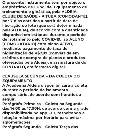
O presente instrumento tem por objeto o
empréstimo de 1 Und. de Equipamento de
treinamento e ginástica, pela ALDEIA
CLUBE DE SAÚDE - PITUBA (COMODANTE),
por 7 dias corridos a partir da data de
liberação do lote (que será determinada
pela ALDEIA), de acordo com a quantidade
disponível em estoque, durante o período
de isolamento pelo COVID-19, ao ALUNO
(COMODATÁRIO) com plano ATIVO,
mediante pagamento de taxa de
higienização de R$7,99 (convertida em
créditos de compra de planos e produtos
oferecidos pela Aldeia), e assinatura de do
CONTRATO, em formato digital.
CLÁUSULA SEGUNDA – DA COLETA DO
EQUIPAMENTO
A Academia Aldeia disponibilizará a coleta
durante o período de isolamento
compulsório, de acordo com horários a
seguir.
Parágrafo Primeiro – Coleta na Segunda
das 14:00 às 17:00H, de acordo com a grade
disponibilizada no app FITI, respeitando a
lotação máxima por horário para evitar
aglomerações.
Parágrafo Segundo – Coleta Terça das