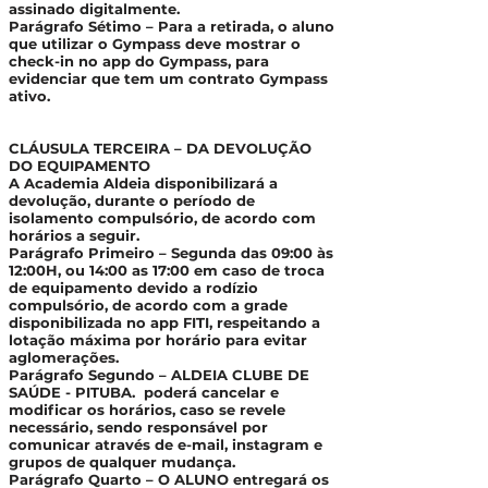
assinado digitalmente.
Parágrafo Sétimo – Para a retirada, o aluno
que utilizar o Gympass deve mostrar o
check-in no app do Gympass, para
evidenciar que tem um contrato Gympass
ativo.
CLÁUSULA TERCEIRA – DA DEVOLUÇÃO
DO EQUIPAMENTO
A Academia Aldeia disponibilizará a
devolução, durante o período de
isolamento compulsório, de acordo com
horários a seguir.
Parágrafo Primeiro – Segunda das 09:00 às
12:00H, ou 14:00 as 17:00 em caso de troca
de equipamento devido a rodízio
compulsório, de acordo com a grade
disponibilizada no app FITI, respeitando a
lotação máxima por horário para evitar
aglomerações.
Parágrafo Segundo – ALDEIA CLUBE DE
SAÚDE - PITUBA. poderá cancelar e
modificar os horários, caso se revele
necessário, sendo responsável por
comunicar através de e-mail, instagram e
grupos de qualquer mudança.
Parágrafo Quarto – O ALUNO entregará os