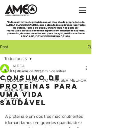
*todas as informações contidas nesse blog são de propriedade da
ALDEIA CLUBE DE SAÚDE©, que detém todos os direitos reservados
de autoria. Toda e ou qualquer parte dele não pode ser
reproduzido ou usada de forma alguma sem autorização expressa,
por escrito, do autor ou editor sob pena de ação jurídica conforme
LEI Nº 9.610, DE 19 DE FEVEREIRO DE 1998.
Post
Todos posts
ALDEIA
Todos posts
24 de mai. de 2023
2 min de leitura
Consumo de
TODO DIA UM MOTIVO PARA SER MELHOR
proteínas para
ALDEIA WOD
uma vida
OUTROS
saudável
A proteína é um dos três macronutrientes 
(demandamos em grandes quantidades) 